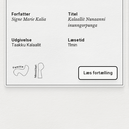
racism.
Forfatter
Titel
Signe Marie Kalia
Kalaallit Nunaanni
inunngorpunga
Udgivelse
Læsetid
Taakku Kalaallit
11
min
Læs fortælling