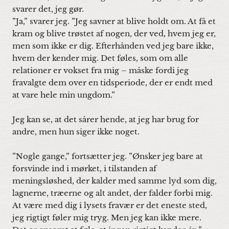
svarer det, jeg gør.
”Ja,” svarer jeg. ”Jeg savner at blive holdt om. At få et
kram og blive trøstet af nogen, der ved, hvem jeg er,
men som ikke er dig. Efterhånden ved jeg bare ikke,
hvem der kender mig. Det føles, som om alle
relationer er vokset fra mig – måske fordi jeg
fravalgte dem over en tidsperiode, der er endt med
at vare hele min ungdom.”
Jeg kan se, at det sårer hende, at jeg har brug for
andre, men hun siger ikke noget.
”Nogle gange,” fortsætter jeg. ”Ønsker jeg bare at
forsvinde ind i mørket, i tilstanden af
meningsløshed, der kalder med samme lyd som dig,
lagnerne, træerne og alt andet, der falder forbi mig.
At være med dig i lysets fravær er det eneste sted,
jeg rigtigt føler mig tryg. Men jeg kan ikke mere.