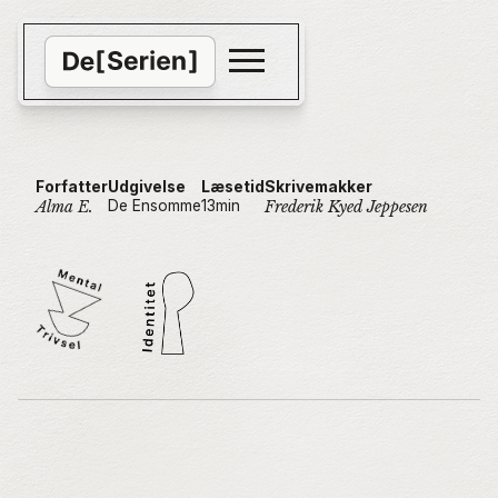
Forfatter
Udgivelse
Læsetid
Skrivemakker
De Ensomme
13
min
Alma E.
Frederik Kyed Jeppesen