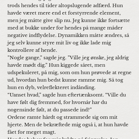
trods hendes til tider altopslugende adfærd. Hun
havde været mere end et forstyrrende element,
men jeg måtte give slip nu. Jeg kunne ikke fortsætte
med at bukke under for hendes på mange måder
negative indflydelse. Dynamikken måtte ændres, så
jeg selv kunne styre mit liv og ikke lade mig
kontrollere af hende.
”Nogle gange,” sagde jeg. ”Ville jeg ønske, jeg aldrig
havde mødt dig.” Hun kiggede såret, men
udspekuleret, på mig, som om hun prøvede at regne
ud, hvordan hun bedst kunne ramme mig. Så tog
hun en dyb, velreflekteret indånding.
“Uanset hvad,” sagde hun eftertænksomt. “Ville du
have følt dig fremmed, for hvornår har du
nogensinde følt, at du passede ind?”
Ordene ramte hårdt og strammede sig om mit
hjerte. Men de bekræftede mig også i, at hun havde
fået for meget magt.