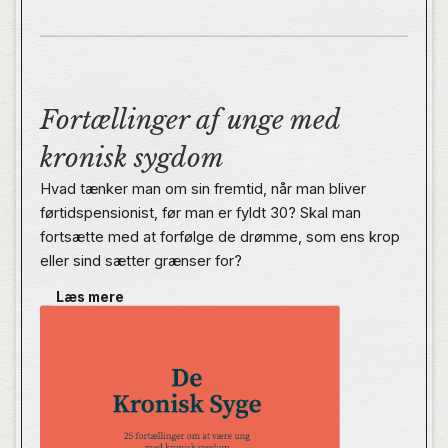
Fortællinger af unge med
kronisk sygdom
Hvad tænker man om sin fremtid, når man bliver
førtidspensionist, før man er fyldt 30? Skal man
fortsætte med at forfølge de drømme, som ens krop
eller sind sætter grænser for?
Læs mere
I De Kronisk Syge møder du unge med kronisk
sygdom. De fortæller om deres liv med alle de
spørgsmål, som sygdommen rejser. Hver og én
udgør deres personlige fortællinger unikke
vidnesbyrd, der kan gøre Danmarks sundhedsvæsen,
uddannelsessystem og alle os andre klogere på,
hvordan man skaber det bedste samfund for unge