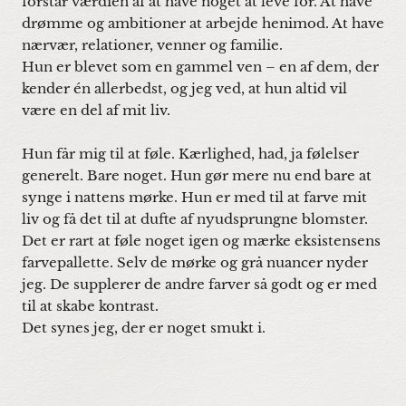
forstår værdien af at have noget at leve for. At have
drømme og ambitioner at arbejde henimod. At have
nærvær, relationer, venner og familie.
Hun er blevet som en gammel ven – en af dem, der
kender én allerbedst, og jeg ved, at hun altid vil
være en del af mit liv.
Hun får mig til at føle. Kærlighed, had, ja følelser
generelt. Bare noget. Hun gør mere nu end bare at
synge i nattens mørke. Hun er med til at farve mit
liv og få det til at dufte af nyudsprungne blomster.
Det er rart at føle noget igen og mærke eksistensens
farvepallette. Selv de mørke og grå nuancer nyder
jeg. De supplerer de andre farver så godt og er med
til at skabe kontrast.
Det synes jeg, der er noget smukt i.