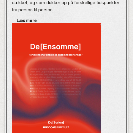
dækket, og som dukker op på forskellige tidspunkter
fra person til person.
Læs mere
I Danmark er der mange unge, der føler sig langvarigt
ensomme. Der er så mange, at der er tale om et
kendetegn ved den nuværende ungdomsgeneration,
der går på tværs af aldersgrupper i ungdommen.
Derfor har vi bedt en række unge om at sætte ord på
den ensomhed, de har følt. Det er der kommet 22
vigtige og personlige fortællinger ud af.