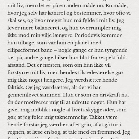
mit liv, men det er på en anden måde nu. En måde,
hvor jeg selv har kontrol og bestemmer, hvor ofte vi
skal ses, og hvor meget hun må fylde i mit liv. Jeg
lever mere balanceret, og hun overrumpler mig
ikke mod min vilje længere. Periodevis kommer
hun tilbage, som var hun en planet med
ellipseformet bane – nogle gange er hun tyngende
tæt på, andre gange hilser hun blot fra respektfuld
afstand. Det er næsten, som om hun ikke vil
forstyrre mit liv, men hendes tilstedeværelse gør
mig ikke noget længere. Jeg værdsætter hende
faktisk. Og jeg værdsætter, alt det vi har
gennemlevet sammen. Hun er som en drivkraft nu,
én der motiverer mig til at udrette noget. Hun har
givet mig indblik i nogle af livets skyggesider, som
gør, at jeg føler mig taknemmelig. Takket være
hende forstår jeg værdien af et grin, af at gå tur i
regnen, at læse en bog, at tale med en fremmed. Jeg