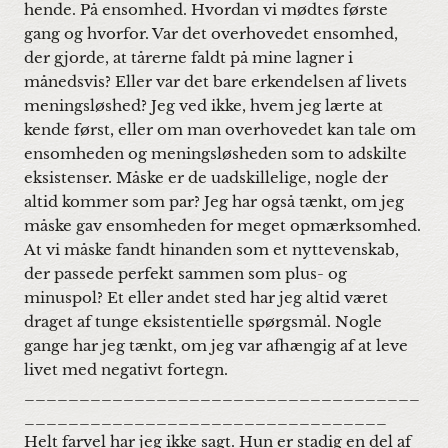
hende. På ensomhed. Hvordan vi mødtes første
gang og hvorfor. Var det overhovedet ensomhed,
der gjorde, at tårerne faldt på mine lagner i
månedsvis? Eller var det bare erkendelsen af livets
meningsløshed? Jeg ved ikke, hvem jeg lærte at
kende først, eller om man overhovedet kan tale om
ensomheden og meningsløsheden som to adskilte
eksistenser. Måske er de uadskillelige, nogle der
altid kommer som par? Jeg har også tænkt, om jeg
måske gav ensomheden for meget opmærksomhed.
At vi måske fandt hinanden som et nyttevenskab,
der passede perfekt sammen som plus- og
minuspol? Et eller andet sted har jeg altid været
draget af tunge eksistentielle spørgsmål. Nogle
gange har jeg tænkt, om jeg var afhængig af at leve
livet med negativt fortegn.
____________________________________
_________________________________
Helt farvel har jeg ikke sagt. Hun er stadig en del af