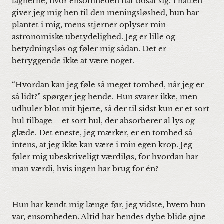
lagnerne, hvor ensomheden har bosat sig. I natten
giver jeg mig hen til den meningsløshed, hun har
plantet i mig, mens stjerner oplyser min
astronomiske ubetydelighed. Jeg er lille og
betydningsløs og føler mig sådan. Det er
betryggende ikke at være noget.
“Hvordan kan jeg føle så meget tomhed, når jeg er
så lidt?” spørger jeg hende. Hun svarer ikke, men
udhuler blot mit hjerte, så der til sidst kun er et sort
hul tilbage – et sort hul, der absorberer al lys og
glæde. Det eneste, jeg mærker, er en tomhed så
intens, at jeg ikke kan være i min egen krop. Jeg
føler mig ubeskriveligt værdiløs, for hvordan har
man værdi, hvis ingen har brug for én?
____________________________________
________________________________
Hun har kendt mig længe før, jeg vidste, hvem hun
var, ensomheden. Altid har hendes dybe blide øjne