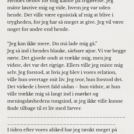
Hendes behov for mig kaldte på frigørelse. Jeg
måtte løsrive mig og vide, hvem jeg var uden
hende. Det ville være egoistisk af mig at blive i
trygheden, for jeg har så meget at give. Jeg vil være
noget for andre end hende.
“Jeg kan ikke mere. Du må lade mig gå.”
Jeg så ind i hendes blanke, sårbare øjne. Vi var begge
rørte. Det gjorde ondt at trække mig, men jeg
vidste, det var det rigtige. Ellers ville jeg miste mig
selv. Jeg forstod, at hvis jeg blev i vores relation,
ville hun overtage mit liv. Jeg tror, hun forstod det.
Det virkede i hvert fald sådan – hun vidste, at hun
ville trække mig så langt ind i mørket og
meningsløshedens tungsind, at jeg ikke ville kunne
finde tilbage til et liv med farver.
____________________________________
_________________________________
I tiden efter vores afsked har jeg tænkt meget på