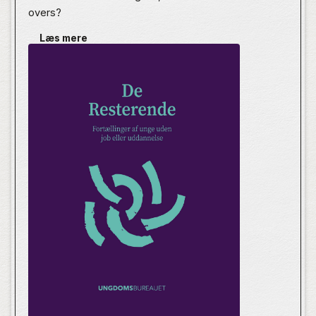
overs?
Læs mere
I De Resterende fortæller unge, hvordan de oplever
at være uden for uddannelse og arbejde. Med hudløs
ærlighed tager de os med til møder med kommunen,
indvier os i det svære parforhold, åbner døren til
psykiatrien og deler deres tanker og erfaringer med
det danske uddannelsessystem og arbejdsmarked.
Det er vigtigt, at der er fokus på at løse de problemer,
som forfatterne i denne bog taler om. Men hvis
problemerne reelt skal løses, er man nødt til at sætte
sig ind i unges virkelighed, så man faktisk forstår,
hvad det er, man forsøger at løse.