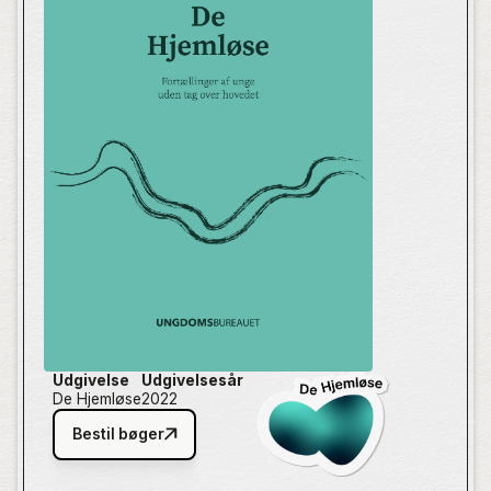
på ryggen. Vi er med på arbejdspladsen,
uddannelsesstedet, hos kommunen, i parforholdet,
psykiatrien og misbruget. Men vi er også med i livet
efter hjemløsheden, i kritikken af det samfund, som
skulle have hjulpet, og i forventningerne til fremtiden.
Fortællingerne i De Hjemløse viser, at der er mange
måder at være hjemløs på, når man er ung. De åbner
øjnene for en side af sagen, du måske ikke var
bekendt med, ikke kendte omfanget af, eller hvis
spor du ikke har bidt mærke i før.
Udgivelse
Udgivelsesår
De Hjemløse
2022
Bestil bøger