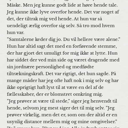
Måske. Men jeg kunne godt lide at høre hende tale.
Jeg kunne ikke lyve overfor hende. Det var noget af
det, der tiltrak mig ved hende. At hun var så
uendeligt ærlig overfor sig selv. Så tro mod hvem
hun var.
”Samtalerne keder dig jo. Du vil hellere være alene.”
Hun har altid sagt det med en forførende stemme,
der har gjort det umuligt for mig ikke at lytte. Hun
har siddet der ved min side og været dragende med
sin jordnære personlighed og medfødte
tiltrækningskraft. Det var rigtigt, det hun sagde. På
mange måder har jeg ofte haft nok i mig selv og har
ikke oprigtigt haft lyst til at være en del af de
fællesskaber, der er blomstret omkring mig.
”Jeg prøver at være til stede,” siger jeg henvendt til
hende, selvom jeg mest siger det til mig selv. ”Jeg
prøver virkelig, men det er, som om der altid er en
usynlig distance mellem mig og mine omgivelser.”