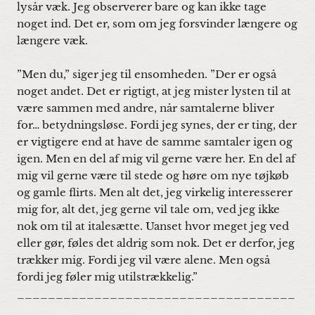
lysår væk. Jeg observerer bare og kan ikke tage
noget ind. Det er, som om jeg forsvinder længere og
længere væk.
”Men du,” siger jeg til ensomheden. ”Der er også
noget andet. Det er rigtigt, at jeg mister lysten til at
være sammen med andre, når samtalerne bliver
for… betydningsløse. Fordi jeg synes, der er ting, der
er vigtigere end at have de samme samtaler igen og
igen. Men en del af mig vil gerne være her. En del af
mig vil gerne være til stede og høre om nye tøjkøb
og gamle flirts. Men alt det, jeg virkelig interesserer
mig for, alt det, jeg gerne vil tale om, ved jeg ikke
nok om til at italesætte. Uanset hvor meget jeg ved
eller gør, føles det aldrig som nok. Det er derfor, jeg
trækker mig. Fordi jeg vil være alene. Men også
fordi jeg føler mig utilstrækkelig.”
____________________________________
__________________________________