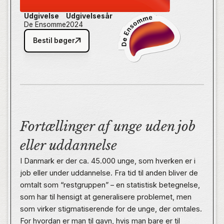
Udgivelse
Udgivelsesår
De Ensomme
2024
Bestil bøger
Fortællinger af unge uden job
eller uddannelse
I Danmark er der ca. 45.000 unge, som hverken er i
job eller under uddannelse. Fra tid til anden bliver de
omtalt som “restgruppen” – en statistisk betegnelse,
som har til hensigt at generalisere problemet, men
som virker stigmatiserende for de unge, der omtales.
For hvordan er man til gavn, hvis man bare er til