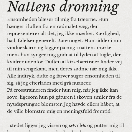
Nattens dronning
Ensomheden blæser til mig fra træerne. Hun
hænger i luften fra en rødmalet væg, der
repræsenterer alt det, jeg ikke mærker. Kærlighed,
had, følelser generelt. Bare noget. Hun sidder i min
vindueskarm og kigger på mig i nattens mørke,
mens hun synger mig godnat til lyden af fugle, der
kvidrer udenfor. Duften af kirsebærtræer finder vej
til min sengekant, men deres sødme når mig ikke.
Alle indtryk, dufte og farver suger ensomheden til
sig, så jeg efterlades med grå nuancer.
På crosstraineren finder hun mig, når jeg ikke kan
sove, ligesom hun på gåturen i skoven smiler fra de
nyudsprungne blomster. Jeg havde ellers håbet, at
de ville blomstre mig en meningsfuld fremtid.
I stedet ligger jeg vissen og søvnløs og putter mig til