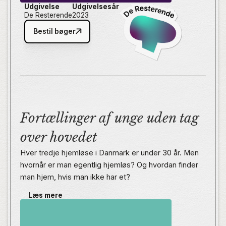
Udgivelse
Udgivelsesår
De Resterende
2023
Bestil bøger
Fortællinger af unge uden tag
over hovedet
Hver tredje hjemløse i Danmark er under 30 år. Men
hvornår er man egentlig hjemløs? Og hvordan finder
man hjem, hvis man ikke har et?
Læs mere
De Hjemløse er en række historier fortalt af unge, der
har oplevet hjemløshed. Her beskriver de, hvordan
det er at gå igennem ungdommen med hjemløsheden