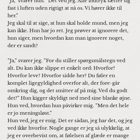
”Ja,” svarer hun. ”Det ved jeg. Alle indtryk sætter sig
fast i luften uden rigtigt at nå os. Vi hører ikke til
her.”
Jeg skal til at sige, at hun skal holde mund, men jeg
kan ikke. Hun har jo ret. Jeg prøver at ignorere det,
hun siger, men hvordan kan man ignorere noget,
der er sandt?
”Ja,” svarer jeg. ”For du stiller spørgsmålstegn ved
alt. Du kan ikke slippe et enkelt ord: Hvorfor?
Hvorfor leve? Hvorfor sidde her? Du føler en
komplet ligegyldighed overfor alt, der fore-går
omkring dig, og det smitter af på mig. Ved du godt
det?” Hun kigger skyldigt ned med sine blanke øjne.
Hun ved, hvordan hun påvirker mig. ”Men det hele
er jo meningsløst.”
Hun ved, jeg er enig. Det er sådan, jeg har det, og jeg
ved ikke hvorfor. Nogle gange er jeg så ulykkelig, at
jeg er overbevist om, at følelsen af glæde er mange