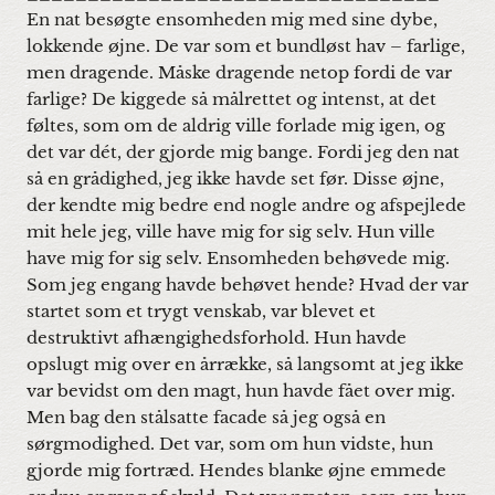
En nat besøgte ensomheden mig med sine dybe,
lokkende øjne. De var som et bundløst hav – farlige,
men dragende. Måske dragende netop fordi de var
farlige? De kiggede så målrettet og intenst, at det
føltes, som om de aldrig ville forlade mig igen, og
det var dét, der gjorde mig bange. Fordi jeg den nat
så en grådighed, jeg ikke havde set før. Disse øjne,
der kendte mig bedre end nogle andre og afspejlede
mit hele jeg, ville have mig for sig selv. Hun ville
have mig for sig selv. Ensomheden behøvede mig.
Som jeg engang havde behøvet hende? Hvad der var
startet som et trygt venskab, var blevet et
destruktivt afhængighedsforhold. Hun havde
opslugt mig over en årrække, så langsomt at jeg ikke
var bevidst om den magt, hun havde fået over mig.
Men bag den stålsatte facade så jeg også en
sørgmodighed. Det var, som om hun vidste, hun
gjorde mig fortræd. Hendes blanke øjne emmede