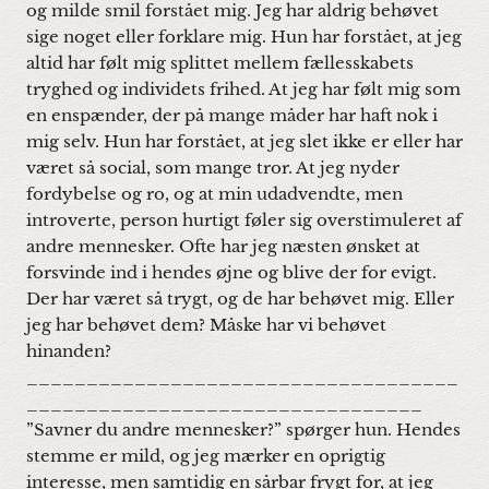
og milde smil forstået mig. Jeg har aldrig behøvet
sige noget eller forklare mig. Hun har forstået, at jeg
altid har følt mig splittet mellem fællesskabets
tryghed og individets frihed. At jeg har følt mig som
en enspænder, der på mange måder har haft nok i
mig selv. Hun har forstået, at jeg slet ikke er eller har
været så social, som mange tror. At jeg nyder
fordybelse og ro, og at min udadvendte, men
introverte, person hurtigt føler sig overstimuleret af
andre mennesker. Ofte har jeg næsten ønsket at
forsvinde ind i hendes øjne og blive der for evigt.
Der har været så trygt, og de har behøvet mig. Eller
jeg har behøvet dem? Måske har vi behøvet
hinanden?
____________________________________
_________________________________
”Savner du andre mennesker?” spørger hun. Hendes
stemme er mild, og jeg mærker en oprigtig
interesse, men samtidig en sårbar frygt for, at jeg