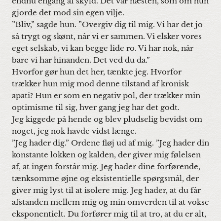
endnu engang af skyld. Det var næsten, som om hun
gjorde det mod sin egen vilje.
”Bliv,” sagde hun. ”Overgiv dig til mig. Vi har det jo
så trygt og skønt, når vi er sammen. Vi elsker vores
eget selskab, vi kan begge lide ro. Vi har nok, når
bare vi har hinanden. Det ved du da.”
Hvorfor gør hun det her, tænkte jeg. Hvorfor
trækker hun mig mod denne tilstand af kronisk
apati? Hun er som en negativ pol, der trækker min
optimisme til sig, hver gang jeg har det godt.
Jeg kiggede på hende og blev pludselig bevidst om
noget, jeg nok havde vidst længe.
”Jeg hader dig.” Ordene fløj ud af mig. ”Jeg hader din
konstante lokken og kalden, der giver mig følelsen
af, at ingen forstår mig. Jeg hader dine forførende,
tænksomme øjne og eksistentielle spørgsmål, der
giver mig lyst til at isolere mig. Jeg hader, at du får
afstanden mellem mig og min omverden til at vokse
eksponentielt. Du forfører mig til at tro, at du er alt,