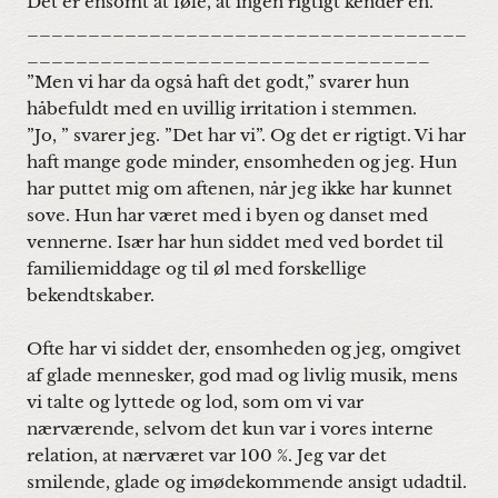
Det er ensomt at føle, at ingen rigtigt kender én.”
____________________________________
_________________________________
”Men vi har da også haft det godt,” svarer hun
håbefuldt med en uvillig irritation i stemmen.
”Jo, ” svarer jeg. ”Det har vi”. Og det er rigtigt. Vi har
haft mange gode minder, ensomheden og jeg. Hun
har puttet mig om aftenen, når jeg ikke har kunnet
sove. Hun har været med i byen og danset med
vennerne. Især har hun siddet med ved bordet til
familiemiddage og til øl med forskellige
bekendtskaber.
Ofte har vi siddet der, ensomheden og jeg, omgivet
af glade mennesker, god mad og livlig musik, mens
vi talte og lyttede og lod, som om vi var
nærværende, selvom det kun var i vores interne
relation, at nærværet var 100 %. Jeg var det
smilende, glade og imødekommende ansigt udadtil.