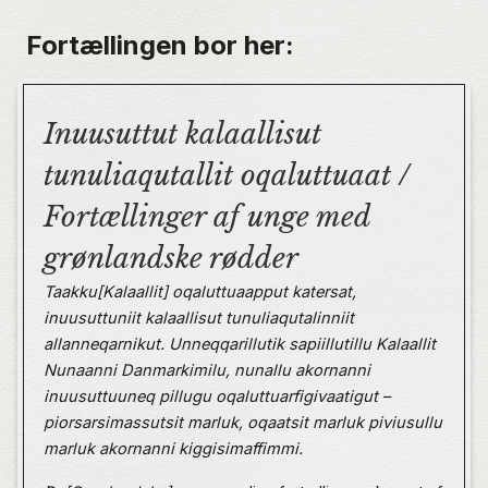
Fortællingen bor her:
Inuusuttut kalaallisut
tunuliaqutallit oqaluttuaat /
Fortællinger af unge med
grønlandske rødder
Taakku[Kalaallit] oqaluttuaapput katersat,
inuusuttuniit kalaallisut tunuliaqutalinniit
allanneqarnikut. Unneqqarillutik sapiillutillu Kalaallit
Nunaanni Danmarkimilu, nunallu akornanni
inuusuttuuneq pillugu oqaluttuarfigivaatigut –
piorsarsimassutsit marluk, oqaatsit marluk piviusullu
marluk akornanni kiggisimaffimmi.