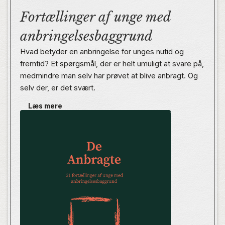
Fortællinger af unge med
anbringelsesbaggrund
Hvad betyder en anbringelse for unges nutid og
fremtid? Et spørgsmål, der er helt umuligt at svare på,
medmindre man selv har prøvet at blive anbragt. Og
selv der, er det svært.
Læs mere
I De Anbragte fortæller unge om deres anbringelse i
barndommen og ungdommen. Levende og ærligt
beskriver de deres opvækst, mens de reflekterer
over, hvad anbringelsen har betydet for dem.
Forfatterne har alle oplevet biologiske forældre, som
har haft svært ved at håndtere forældreskabet. Men
når du dykker ned i bogens fortællinger, vil du opleve
en overflod af nuancer og perspektiver, som
illustrerer, at hver forfatter gemmer på sin helt egen
historie.