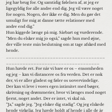
jeg har brug for. Og samtidig følelsen af, at jeg er
ligegyldig for alle andre end dig. Jeg vil være noget
for nogen. Nogen, der ikke er dig. Men du gør det
umuligt for mig at danne tætte relationer med
andre end dig.”
Hun kiggede længe på mig. Sårbart og vurderende.
”Men du elsker mig jo også,” sagde hun med øjne,
der ville teste min beslutning om at tage afsked med
hende.
____________________________________
__________________________________
Hun havde ret. For når vi bare er os – ensomheden
og jeg – kan vi distancere os fra verden. Det er nok
der, vi er aller gladest og føler os uovervindelige.
Der kan vi leve i vores egen intimitet med bøger,
skrivning og drømmerier, hvor vi længes mod noget
fjernt, noget andet. Der er intet, vi skal nå.
”Ja,” sagde jeg. ”Jeg elsker dig stadig”. Og jeg elskede
hende virkelig. Jeg havde holdt af hende i alle de år