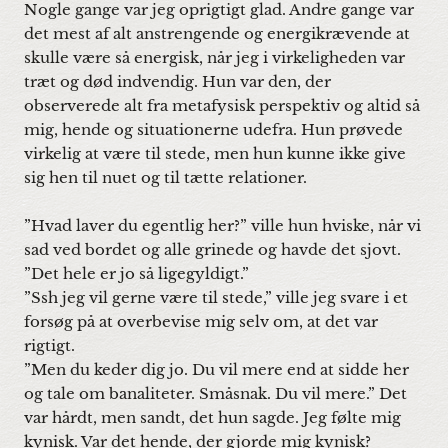
Nogle gange var jeg oprigtigt glad. Andre gange var
det mest af alt anstrengende og energikrævende at
skulle være så energisk, når jeg i virkeligheden var
træt og død indvendig. Hun var den, der
observerede alt fra metafysisk perspektiv og altid så
mig, hende og situationerne udefra. Hun prøvede
virkelig at være til stede, men hun kunne ikke give
sig hen til nuet og til tætte relationer.
”Hvad laver du egentlig her?” ville hun hviske, når vi
sad ved bordet og alle grinede og havde det sjovt.
”Det hele er jo så ligegyldigt.”
”Ssh jeg vil gerne være til stede,” ville jeg svare i et
forsøg på at overbevise mig selv om, at det var
rigtigt.
”Men du keder dig jo. Du vil mere end at sidde her
og tale om banaliteter. Småsnak. Du vil mere.” Det
var hårdt, men sandt, det hun sagde. Jeg følte mig
kynisk. Var det hende, der gjorde mig kynisk?