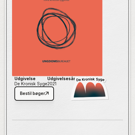
med kronisk sygdom.
”Det kan give dig et andet perspektiv på, hvordan det
er at være det her menneske: Hvordan er det at være
dig? For du er ikke bare et tal i en bog eller en
sygdom på en liste. Du er et menneske, der har en
historie og en fed energi.” - Skrivemakker
Udgivelse
Udgivelsesår
De Kronisk Syge
2021
Bestil bøger