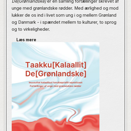
De[Grønlandske]
er en samling fortællinger skrevet af
unge med grønlandske rødder. Med ærlighed og mod
lukker de os ind i livet som ung i og mellem Grønland
og Danmark - i spændet mellem to kulturer, to sprog
og to virkeligheder.
Læs mere
Bogen har til formål at give ordet til unge med
grønlandsk baggrund, fordi mange ikke genkender sig
selv i de eksisterende fortællinger om Grønland og
grønlændere i den offentlige debat.
Deres perspektiver og erfaringer er ofte overset eller
underrepræsenterede, og derfor er det afgørende, at
de selv får mulighed for at definere kollektive
fortælling om, hvordan det er at være ung med
grønlandsk baggrund –
gennem deres individuelle
fortælling fortalt på deres egne præmisser.