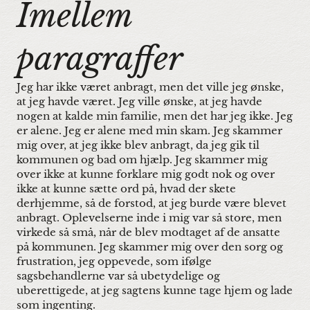
Imellem 
paragraffer
Jeg har ikke været anbragt, men det ville jeg ønske,
at jeg havde været. Jeg ville ønske, at jeg havde
nogen at kalde min familie, men det har jeg ikke. Jeg
er alene. Jeg er alene med min skam. Jeg skammer
mig over, at jeg ikke blev anbragt, da jeg gik til
kommunen og bad om hjælp. Jeg skammer mig
over ikke at kunne forklare mig godt nok og over
ikke at kunne sætte ord på, hvad der skete
derhjemme, så de forstod, at jeg burde være blevet
anbragt. Oplevelserne inde i mig var så store, men
virkede så små, når de blev modtaget af de ansatte
på kommunen. Jeg skammer mig over den sorg og
frustration, jeg oppevede, som ifølge
sagsbehandlerne var så ubetydelige og
uberettigede, at jeg sagtens kunne tage hjem og lade
som ingenting.