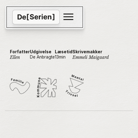
Forfatter
Udgivelse
Læsetid
Skrivemakker
De Anbragte
13
min
Ellen
Emmeli Maigaard