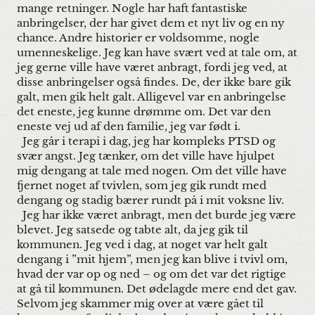
mange retninger. Nogle har haft fantastiske
anbringelser, der har givet dem et nyt liv og en ny
chance. Andre historier er voldsomme, nogle
umenneskelige. Jeg kan have svært ved at tale om, at
jeg gerne ville have været anbragt, fordi jeg ved, at
disse anbringelser også findes. De, der ikke bare gik
galt, men gik helt galt. Alligevel var en anbringelse
det eneste, jeg kunne drømme om. Det var den
eneste vej ud af den familie, jeg var født i.
Jeg går i terapi i dag, jeg har kompleks PTSD og
svær angst. Jeg tænker, om det ville have hjulpet
mig dengang at tale med nogen. Om det ville have
fjernet noget af tvivlen, som jeg gik rundt med
dengang og stadig bærer rundt på i mit voksne liv.
Jeg har ikke været anbragt, men det burde jeg være
blevet. Jeg satsede og tabte alt, da jeg gik til
kommunen. Jeg ved i dag, at noget var helt galt
dengang i ”mit hjem”, men jeg kan blive i tvivl om,
hvad der var op og ned – og om det var det rigtige
at gå til kommunen. Det ødelagde mere end det gav.
Selvom jeg skammer mig over at være gået til