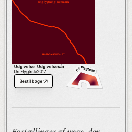
en bedre tilværelse end den, de er flygtet fra. Bogen
er først og fremmest en række individuelle
fortællinger, men det er – i sagens natur – også en
bog om flygtningesituation i den tid, hvor den blev
skrevet. Og om den i dag.
Udgivelse
Udgivelsesår
De Flygtede
2017
Bestil bøger
Fortællinger af unge, der