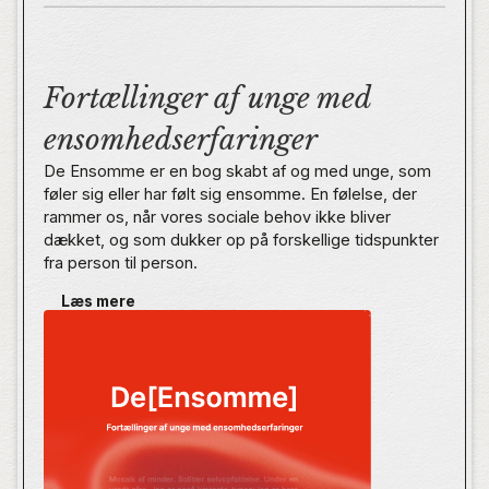
Fortællinger af unge med
ensomhedserfaringer
De Ensomme er en bog skabt af og med unge, som
føler sig eller har følt sig ensomme. En følelse, der
rammer os, når vores sociale behov ikke bliver
dækket, og som dukker op på forskellige tidspunkter
fra person til person.
Læs mere
I Danmark er der mange unge, der føler sig langvarigt
ensomme. Der er så mange, at der er tale om et
kendetegn ved den nuværende ungdomsgeneration,
der går på tværs af aldersgrupper i ungdommen.
Derfor har vi bedt en række unge om at sætte ord på
den ensomhed, de har følt. Det er der kommet 22
vigtige og personlige fortællinger ud af.