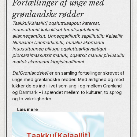
Fortællinger af unge med
grønlandske rødder
Taakku[Kalaallit] oqaluttuaapput katersat,
inuusuttuniit kalaallisut tunuliaqutalinniit
allanneqarnikut. Unneqqarillutik sapiillutillu Kalaallit
Nunaanni Danmarkimilu, nunallu akornanni
inuusuttuuneq pillugu oqaluttuarfigivaatigut –
piorsarsimassutsit marluk, oqaatsit marluk piviusullu
marluk akornanni kiggisimaffimmi.
De[Grønlandske]
er en samling fortællinger skrevet af
unge med grønlandske rødder. Med ærlighed og mod
lukker de os ind i livet som ung i og mellem Grønland
og Danmark - i spændet mellem to kulturer, to sprog
og to virkeligheder.
Læs mere
Bogen har til formål at give ordet til unge med
grønlandsk baggrund, fordi mange ikke genkender sig
selv i de eksisterende fortællinger om Grønland og
grønlændere i den offentlige debat.