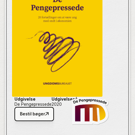
Udgivelse
Udgivelsesår
De Pengepressede
2020
Bestil bøger