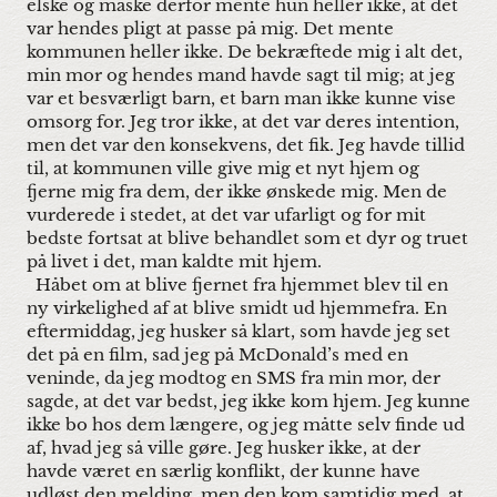
elske og måske derfor mente hun heller ikke, at det
var hendes pligt at passe på mig. Det mente
kommunen heller ikke. De bekræftede mig i alt det,
min mor og hendes mand havde sagt til mig; at jeg
var et besværligt barn, et barn man ikke kunne vise
omsorg for. Jeg tror ikke, at det var deres intention,
men det var den konsekvens, det fik. Jeg havde tillid
til, at kommunen ville give mig et nyt hjem og
fjerne mig fra dem, der ikke ønskede mig. Men de
vurderede i stedet, at det var ufarligt og for mit
bedste fortsat at blive behandlet som et dyr og truet
på livet i det, man kaldte mit hjem.
Håbet om at blive fjernet fra hjemmet blev til en
ny virkelighed af at blive smidt ud hjemmefra. En
eftermiddag, jeg husker så klart, som havde jeg set
det på en film, sad jeg på McDonald’s med en
veninde, da jeg modtog en SMS fra min mor, der
sagde, at det var bedst, jeg ikke kom hjem. Jeg kunne
ikke bo hos dem længere, og jeg måtte selv finde ud
af, hvad jeg så ville gøre. Jeg husker ikke, at der
havde været en særlig konflikt, der kunne have
udløst den melding, men den kom samtidig med, at