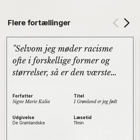
Flere fortællinger
Selvom jeg møder racisme
ofte i forskellige former og
størrelser, så er den værste
racisme den indirekte, der er
forklædt som empati.
Forfatter
Titel
Signe Marie Kalia
I Grønland er jeg født
Udgivelse
Læsetid
De Grønlandske
11
min