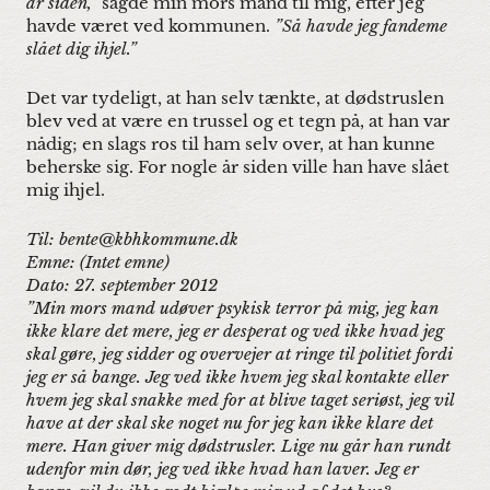
år siden,”
sagde min mors mand til mig, efter jeg
havde været ved kommunen.
”Så havde jeg fandeme
slået dig ihjel.”
Det var tydeligt, at han selv tænkte, at dødstruslen
blev ved at være en trussel og et tegn på, at han var
nådig; en slags ros til ham selv over, at han kunne
beherske sig. For nogle år siden ville han have slået
mig ihjel.
Til: bente@kbhkommune.dk
Emne: (Intet emne)
Dato: 27. september 2012
”Min mors mand udøver psykisk terror på mig, jeg kan
ikke klare det mere, jeg er desperat og ved ikke hvad jeg
skal gøre, jeg sidder og overvejer at ringe til politiet fordi
jeg er så bange. Jeg ved ikke hvem jeg skal kontakte eller
hvem jeg skal snakke med for at blive taget seriøst, jeg vil
have at der skal ske noget nu for jeg kan ikke klare det
mere. Han giver mig dødstrusler. Lige nu går han rundt
udenfor min dør, jeg ved ikke hvad han laver. Jeg er