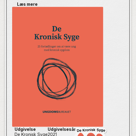
Læs mere
I De Kronisk Syge møder du unge med kronisk
sygdom. De fortæller om deres liv med alle de
spørgsmål, som sygdommen rejser. Hver og én
udgør deres personlige fortællinger unikke
vidnesbyrd, der kan gøre Danmarks sundhedsvæsen,
uddannelsessystem og alle os andre klogere på,
hvordan man skaber det bedste samfund for unge
med kronisk sygdom.
”Det kan give dig et andet perspektiv på, hvordan det
er at være det her menneske: Hvordan er det at være
dig? For du er ikke bare et tal i en bog eller en
sygdom på en liste. Du er et menneske, der har en
historie og en fed energi.” - Skrivemakker
Udgivelse
Udgivelsesår
De Kronisk Syge
2021