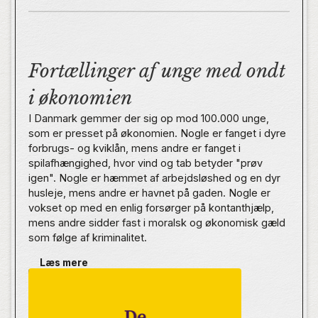
Fortællinger af unge med ondt
i økonomien
I Danmark gemmer der sig op mod 100.000 unge,
som er presset på økonomien. Nogle er fanget i dyre
forbrugs- og kviklån, mens andre er fanget i
spilafhængighed, hvor vind og tab betyder "prøv
igen". Nogle er hæmmet af arbejdsløshed og en dyr
husleje, mens andre er havnet på gaden. Nogle er
vokset op med en enlig forsørger på kontanthjælp,
mens andre sidder fast i moralsk og økonomisk gæld
som følge af kriminalitet.
Læs mere
Det er kun et udpluk, for pengepres tager mange
former. I 'De Pengepressede' fortæller 20 unge hver
deres historie om at have ondt i økonomien.