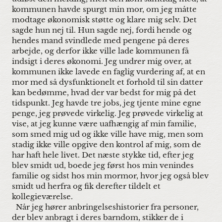
kommunen havde spurgt min mor, om jeg måtte
modtage økonomisk støtte og klare mig selv. Det
sagde hun nej til. Hun sagde nej, fordi hende og
hendes mand svindlede med pengene på deres
arbejde, og derfor ikke ville lade kommunen få
indsigt i deres økonomi. Jeg undrer mig over, at
kommunen ikke lavede en faglig vurdering af, at en
mor med så dysfunktionelt et forhold til sin datter
kan bedømme, hvad der var bedst for mig på det
tidspunkt. Jeg havde tre jobs, jeg tjente mine egne
penge, jeg prøvede virkelig. Jeg prøvede virkelig at
vise, at jeg kunne være uafhængig af min familie,
som smed mig ud og ikke ville have mig, men som
stadig ikke ville opgive den kontrol af mig, som de
har haft hele livet. Det næste stykke tid, efter jeg
blev smidt ud, boede jeg først hos min venindes
familie og sidst hos min mormor, hvor jeg også blev
smidt ud herfra og fik derefter tildelt et
kollegieværelse.
Når jeg hører anbringelseshistorier fra personer,
der blev anbragt i deres barndom, stikker de i