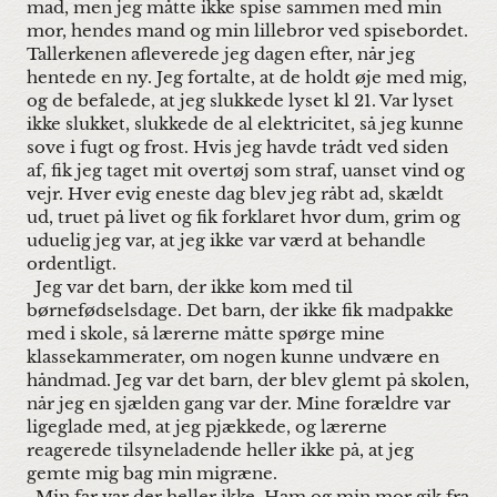
mad, men jeg måtte ikke spise sammen med min
mor, hendes mand og min lillebror ved spisebordet.
Tallerkenen afleverede jeg dagen efter, når jeg
hentede en ny. Jeg fortalte, at de holdt øje med mig,
og de befalede, at jeg slukkede lyset kl 21. Var lyset
ikke slukket, slukkede de al elektricitet, så jeg kunne
sove i fugt og frost. Hvis jeg havde trådt ved siden
af, fik jeg taget mit overtøj som straf, uanset vind og
vejr. Hver evig eneste dag blev jeg råbt ad, skældt
ud, truet på livet og fik forklaret hvor dum, grim og
uduelig jeg var, at jeg ikke var værd at behandle
ordentligt.
Jeg var det barn, der ikke kom med til
børnefødselsdage. Det barn, der ikke fik madpakke
med i skole, så lærerne måtte spørge mine
klassekammerater, om nogen kunne undvære en
håndmad. Jeg var det barn, der blev glemt på skolen,
når jeg en sjælden gang var der. Mine forældre var
ligeglade med, at jeg pjækkede, og lærerne
reagerede tilsyneladende heller ikke på, at jeg
gemte mig bag min migræne.