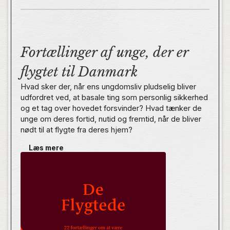
Fortællinger af unge, der er
flygtet til Danmark
Hvad sker der, når ens ungdomsliv pludselig bliver
udfordret ved, at basale ting som personlig sikkerhed
og et tag over hovedet forsvinder? Hvad tænker de
unge om deres fortid, nutid og fremtid, når de bliver
nødt til at flygte fra deres hjem?
Læs mere
I 2015 søgte flere end to millioner mennesker asyl i
Europa – flere end tre gange så mange som året før.
Det har påvirket indbyggerne i Europa og er også
grundlaget for en lang række forestillinger og
fordomme om flygtninge.
De Flygtede er barske og bevægende fortællinger
om unges ukuelige tro på fremtiden, og om at skabe