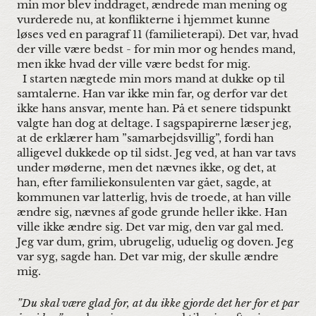
min mor blev inddraget, ændrede man mening og
vurderede nu, at konflikterne i hjemmet kunne
løses ved en paragraf 11 (familieterapi). Det var, hvad
der ville være bedst - for min mor og hendes mand,
men ikke hvad der ville være bedst for mig.
I starten nægtede min mors mand at dukke op til
samtalerne. Han var ikke min far, og derfor var det
ikke hans ansvar, mente han. På et senere tidspunkt
valgte han dog at deltage. I sagspapirerne læser jeg,
at de erklærer ham ”samarbejdsvillig”, fordi han
alligevel dukkede op til sidst. Jeg ved, at han var tavs
under møderne, men det nævnes ikke, og det, at
han, efter familiekonsulenten var gået, sagde, at
kommunen var latterlig, hvis de troede, at han ville
ændre sig, nævnes af gode grunde heller ikke. Han
ville ikke ændre sig. Det var mig, den var gal med.
Jeg var dum, grim, ubrugelig, uduelig og doven. Jeg
var syg, sagde han. Det var mig, der skulle ændre
mig.
”Du skal være glad for, at du ikke gjorde det her for et par