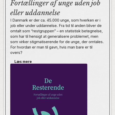
Fortællinger af unge uden job
eller uddannelse
I Danmark er der ca. 45.000 unge, som hverken er i
job eller under uddannelse. Fra tid til anden bliver de
omtalt som “restgruppen” – en statistisk betegnelse,
som har til hensigt at generalisere problemet, men
som virker stigmatiserende for de unge, der omtales.
For hvordan er man til gavn, hvis man bare er til
overs?
Læs mere
I De Resterende fortæller unge, hvordan de oplever
at være uden for uddannelse og arbejde. Med hudløs
ærlighed tager de os med til møder med kommunen,
indvier os i det svære parforhold, åbner døren til
psykiatrien og deler deres tanker og erfaringer med
det danske uddannelsessystem og arbejdsmarked.
Det er vigtigt, at der er fokus på at løse de problemer,
som forfatterne i denne bog taler om. Men hvis
problemerne reelt skal løses, er man nødt til at sætte
sig ind i unges virkelighed, så man faktisk forstår,