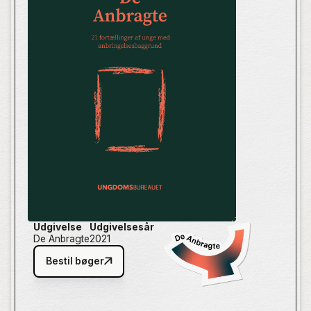
Forfatterne har alle oplevet biologiske forældre, som
har haft svært ved at håndtere forældreskabet. Men
når du dykker ned i bogens fortællinger, vil du opleve
en overflod af nuancer og perspektiver, som
illustrerer, at hver forfatter gemmer på sin helt egen
historie.
Udgivelse
Udgivelsesår
De Anbragte
2021
Bestil bøger