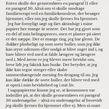
Enten skulle der gennemføres en paragraf 11 eller
en paragraf 50. Altså om vi skulle modtage
familieterapi ved en familiekonsulent, der besøger
hjemmet, eller om jeg skulle fjernes fra hjemmet.
Jeg har fornyligt søgt og fået aktindsigt i mine
papirer her mange år senere. Det har jeg gjort som
en del af min helingsproces, men et plaster på såret
er det næppe. Der er mange ting, jeg har glemt. De
dukker pludseligt op som sorte huller, som jeg ikke
kan styre udenom eller undgå at blive suget ind i, og
bare bliver ved med at falde længere og længere
ned i. Med årene er jeg blevet mere bevidst om,
hvor lidt jeg faktisk kan huske. Det betyder, at jeg
ikke kan tegne streger eller skabe
sammenhængende mening fra dengang til nu. Jeg
kan ikke dække de sorte huller, der bliver ved med
at opstå i min bevidsthed og i mit liv.
I sagspapirerne kunne jeg se, at kommunen var
indstillet på, at der skulle gennemføres en paragraf
50 undersøgelse – altså en undersøgelse af hvorvidt
jeg skulle fjernes fra hjemmet eller ej. Men så snart