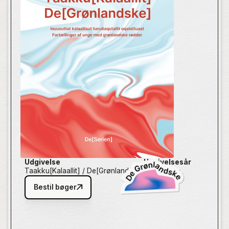
Deres perspektiver og erfaringer er ofte overset eller
underrepræsenterede, og derfor er det afgørende, at
de selv får mulighed for at definere kollektive
fortælling om, hvordan det er at være ung med
grønlandsk baggrund –
gennem deres individuelle
fortælling fortalt på deres egne præmisser.
Udgivelse
Udgivelsesår
Taakku[Kalaallit] / De[Grønlandske]
2025
Bestil bøger