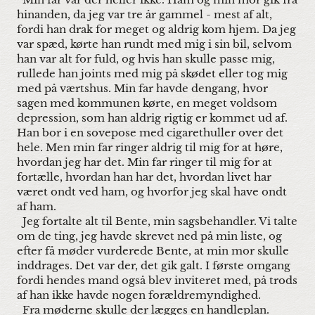
Min far var der heller ikke. Ham og min mor gik fra
hinanden, da jeg var tre år gammel - mest af alt,
fordi han drak for meget og aldrig kom hjem. Da jeg
var spæd, kørte han rundt med mig i sin bil, selvom
han var alt for fuld, og hvis han skulle passe mig,
rullede han joints med mig på skødet eller tog mig
med på værtshus. Min far havde dengang, hvor
sagen med kommunen kørte, en meget voldsom
depression, som han aldrig rigtig er kommet ud af.
Han bor i en sovepose med cigarethuller over det
hele. Men min far ringer aldrig til mig for at høre,
hvordan jeg har det. Min far ringer til mig for at
fortælle, hvordan han har det, hvordan livet har
været ondt ved ham, og hvorfor jeg skal have ondt
af ham.
Jeg fortalte alt til Bente, min sagsbehandler. Vi talte
om de ting, jeg havde skrevet ned på min liste, og
efter få møder vurderede Bente, at min mor skulle
inddrages. Det var der, det gik galt. I første omgang
fordi hendes mand også blev inviteret med, på trods
af han ikke havde nogen forældremyndighed.
Fra møderne skulle der lægges en handleplan.