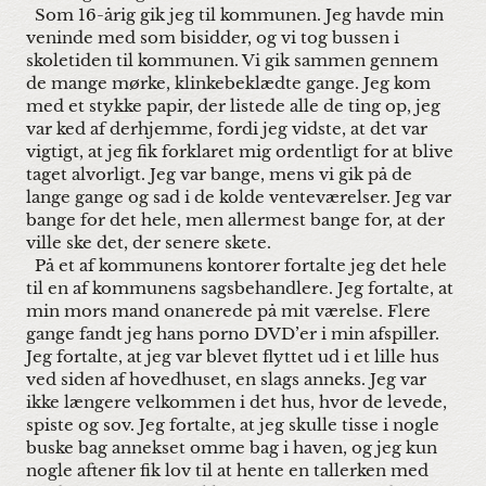
Som 16-årig gik jeg til kommunen. Jeg havde min
veninde med som bisidder, og vi tog bussen i
skoletiden til kommunen. Vi gik sammen gennem
de mange mørke, klinkebeklædte gange. Jeg kom
med et stykke papir, der listede alle de ting op, jeg
var ked af derhjemme, fordi jeg vidste, at det var
vigtigt, at jeg fik forklaret mig ordentligt for at blive
taget alvorligt. Jeg var bange, mens vi gik på de
lange gange og sad i de kolde venteværelser. Jeg var
bange for det hele, men allermest bange for, at der
ville ske det, der senere skete.
På et af kommunens kontorer fortalte jeg det hele
til en af kommunens sagsbehandlere. Jeg fortalte, at
min mors mand onanerede på mit værelse. Flere
gange fandt jeg hans porno DVD’er i min afspiller.
Jeg fortalte, at jeg var blevet flyttet ud i et lille hus
ved siden af hovedhuset, en slags anneks. Jeg var
ikke længere velkommen i det hus, hvor de levede,
spiste og sov. Jeg fortalte, at jeg skulle tisse i nogle
buske bag annekset omme bag i haven, og jeg kun
nogle aftener fik lov til at hente en tallerken med