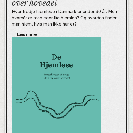
over hovedet
Hver tredje hjemløse i Danmark er under 30 år. Men
hvornår er man egentlig hjemløs? Og hvordan finder
man hjem, hvis man ikke har et?
Læs mere
De Hjemløse er en række historier fortalt af unge, der
har oplevet hjemløshed. Her beskriver de, hvordan
det er at gå igennem ungdommen med hjemløsheden
på ryggen. Vi er med på arbejdspladsen,
uddannelsesstedet, hos kommunen, i parforholdet,
psykiatrien og misbruget. Men vi er også med i livet
efter hjemløsheden, i kritikken af det samfund, som
skulle have hjulpet, og i forventningerne til fremtiden.
Fortællingerne i De Hjemløse viser, at der er mange
måder at være hjemløs på, når man er ung. De åbner
øjnene for en side af sagen, du måske ikke var
bekendt med, ikke kendte omfanget af, eller hvis
spor du ikke har bidt mærke i før.