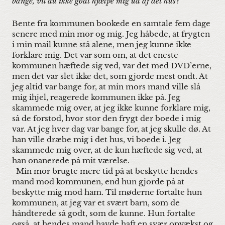
bange, vil du ikke godt hjælpe mig ud af det hus?
Bente fra kommunen bookede en samtale fem dage
senere med min mor og mig. Jeg håbede, at frygten
i min mail kunne stå alene, men jeg kunne ikke
forklare mig. Det var som om, at det eneste
kommunen hæftede sig ved, var det med DVD’erne,
men det var slet ikke det, som gjorde mest ondt. At
jeg altid var bange for, at min mors mand ville slå
mig ihjel, reagerede kommunen ikke på. Jeg
skammede mig over, at jeg ikke kunne forklare mig,
så de forstod, hvor stor den frygt der boede i mig
var. At jeg hver dag var bange for, at jeg skulle dø. At
han ville dræbe mig i det hus, vi boede i. Jeg
skammede mig over, at de kun hæftede sig ved, at
han onanerede på mit værelse.
Min mor brugte mere tid på at beskytte hendes
mand mod kommunen, end hun gjorde på at
beskytte mig mod ham. Til møderne fortalte hun
kommunen, at jeg var et svært barn, som de
håndterede så godt, som de kunne. Hun fortalte
også, at hendes mand havde haft en svær opvækst og