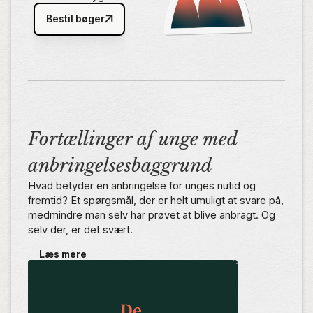
Bestil bøger
Fortællinger af unge med
anbringelsesbaggrund
Hvad betyder en anbringelse for unges nutid og
fremtid? Et spørgsmål, der er helt umuligt at svare på,
medmindre man selv har prøvet at blive anbragt. Og
selv der, er det svært.
Læs mere
I De Anbragte fortæller unge om deres anbringelse i
barndommen og ungdommen. Levende og ærligt
beskriver de deres opvækst, mens de reflekterer
over, hvad anbringelsen har betydet for dem.