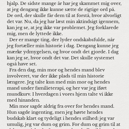
hjalp. De sidste mange år har jeg skammet mig over,
at jeg dengang ikke kunne sætte de rigtige ord på.
De ord, der skulle får dem til at forstå, hvor alvorligt
det var. Nu, da jeg har læst min aktindsigt igennem,
kan jeg se, at jeg ikke var problemet. Jeg forklarede
mig, men de lyttede ikke.
Der er mange ting, der lyder ondskabsfulde, når
jeg fortæller min historie i dag. Dengang kunne jeg
mærke ydmygelsen, og hvor ondt det gjorde. I dag
kan jeg se, hvor ondt det var. Det skulle systemet
også have set.
Fra den dag, min mor og hendes mand blev
involveret, var der ikke plads til min historie
længere. Jeg talte kun med min mor og hendes
mand under familieterapi, og her var jeg iført
mundkurv. I hverdagen i vores hjem talte vi ikke
med hinanden.
Min mor sagde aldrig fra over for hendes mand.
Hun sagde ingenting, men jeg hørte hendes
budskab klart og tydeligt i hendes stilhed: jeg var
umulig, jeg var dum og grim. For dum og grim til at