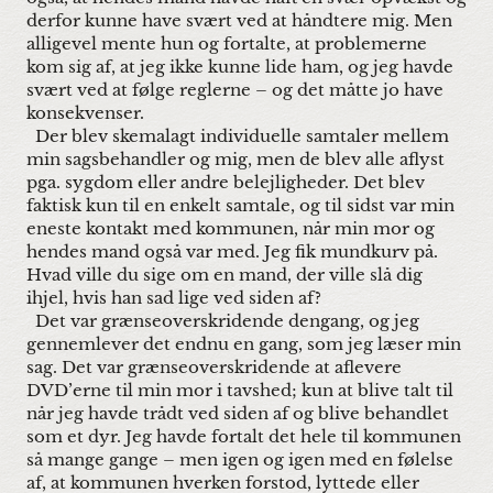
derfor kunne have svært ved at håndtere mig. Men
alligevel mente hun og fortalte, at problemerne
kom sig af, at jeg ikke kunne lide ham, og jeg havde
svært ved at følge reglerne – og det måtte jo have
konsekvenser.
Der blev skemalagt individuelle samtaler mellem
min sagsbehandler og mig, men de blev alle aflyst
pga. sygdom eller andre belejligheder. Det blev
faktisk kun til en enkelt samtale, og til sidst var min
eneste kontakt med kommunen, når min mor og
hendes mand også var med. Jeg fik mundkurv på.
Hvad ville du sige om en mand, der ville slå dig
ihjel, hvis han sad lige ved siden af?
Det var grænseoverskridende dengang, og jeg
gennemlever det endnu en gang, som jeg læser min
sag. Det var grænseoverskridende at aflevere
DVD’erne til min mor i tavshed; kun at blive talt til
når jeg havde trådt ved siden af og blive behandlet
som et dyr. Jeg havde fortalt det hele til kommunen
så mange gange – men igen og igen med en følelse
af, at kommunen hverken forstod, lyttede eller