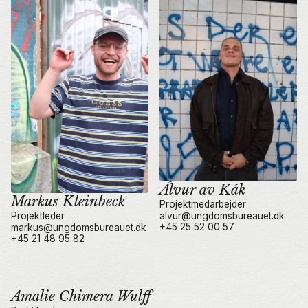
Álvur av Kák
Markus Kleinbeck
Projektmedarbejder
alvur@ungdomsbureauet.dk
Projektleder
+45 25 52 00 57
markus@ungdomsbureauet.dk
+45 21 48 95 82
Amalie Chimera Wulff