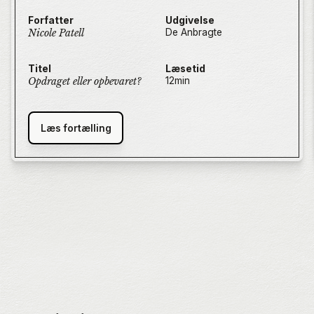
man kommer ned fra den igen.
Forfatter
Udgivelse
De Anbragte
Nicole Patell
Titel
Læsetid
12
min
Opdraget eller opbevaret?
Læs fortælling