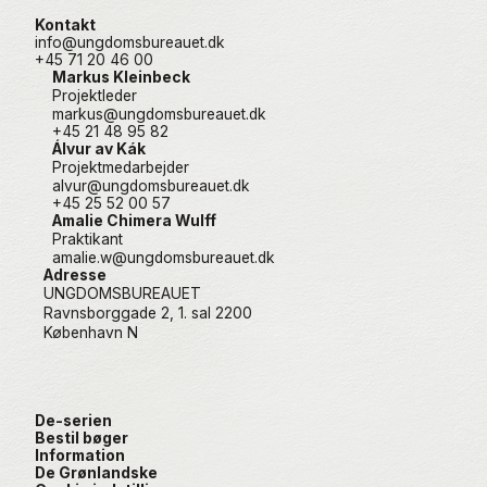
Kontakt
info@ungdomsbureauet.dk
+45 71 20 46 00
Markus Kleinbeck
Projektleder
markus@ungdomsbureauet.dk
+45 21 48 95 82
Álvur av Kák
Projektmedarbejder
alvur@ungdomsbureauet.dk
+45 25 52 00 57
Amalie Chimera Wulff
Praktikant
amalie.w@ungdomsbureauet.dk
Adresse
UNGDOMSBUREAUET
Ravnsborggade 2, 1. sal 2200
København N
De-serien
Bestil bøger
Information
De Grønlandske