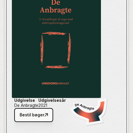
Forfatterne har alle oplevet biologiske forældre, som
har haft svært ved at håndtere forældreskabet. Men
når du dykker ned i bogens fortællinger, vil du opleve
en overflod af nuancer og perspektiver, som
illustrerer, at hver forfatter gemmer på sin helt egen
historie.
Udgivelse
Udgivelsesår
De Anbragte
2021
Bestil bøger