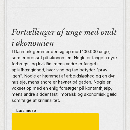
Fortællinger af unge med ondt
i økonomien
I Danmark gemmer der sig op mod 100.000 unge,
som er presset på økonomien. Nogle er fanget i dyre
forbrugs- og kviklån, mens andre er fanget i
spilafhængighed, hvor vind og tab betyder "prøv
igen". Nogle er hæmmet af arbejdsløshed og en dyr
husleje, mens andre er havnet på gaden. Nogle er
vokset op med en enlig forsørger på kontanthjælp,
mens andre sidder fast i moralsk og økonomisk gæld
som følge af kriminalitet.
Læs mere
Det er kun et udpluk, for pengepres tager mange
former. I 'De Pengepressede' fortæller 20 unge hver
deres historie om at have ondt i økonomien.