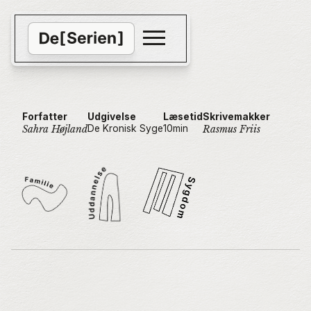
Forfatter
Udgivelse
Læsetid
Skrivemakker
De Kronisk Syge
10
min
Sahra Højland
Rasmus Friis