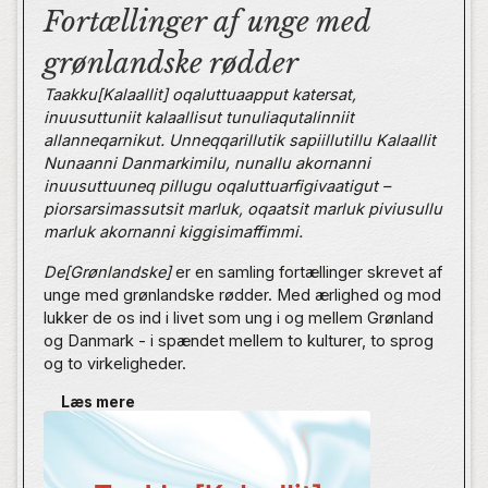
Fortællinger af unge med
grønlandske rødder
Taakku[Kalaallit] oqaluttuaapput katersat,
inuusuttuniit kalaallisut tunuliaqutalinniit
allanneqarnikut. Unneqqarillutik sapiillutillu Kalaallit
Nunaanni Danmarkimilu, nunallu akornanni
inuusuttuuneq pillugu oqaluttuarfigivaatigut –
piorsarsimassutsit marluk, oqaatsit marluk piviusullu
marluk akornanni kiggisimaffimmi.
De[Grønlandske]
er en samling fortællinger skrevet af
unge med grønlandske rødder. Med ærlighed og mod
lukker de os ind i livet som ung i og mellem Grønland
og Danmark - i spændet mellem to kulturer, to sprog
og to virkeligheder.
Læs mere
Bogen har til formål at give ordet til unge med
grønlandsk baggrund, fordi mange ikke genkender sig
selv i de eksisterende fortællinger om Grønland og
grønlændere i den offentlige debat.