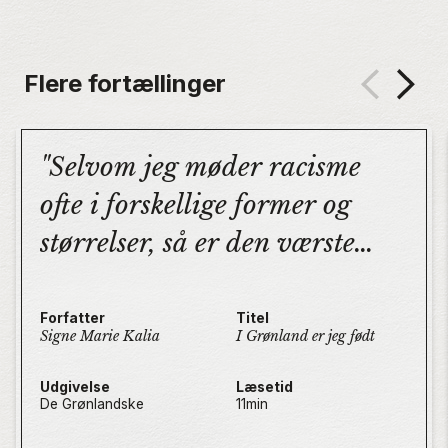
Flere fortællinger
Selvom jeg møder racisme
ofte i forskellige former og
størrelser, så er den værste
racisme den indirekte, der er
forklædt som empati.
Forfatter
Titel
Signe Marie Kalia
I Grønland er jeg født
Udgivelse
Læsetid
De Grønlandske
11
min