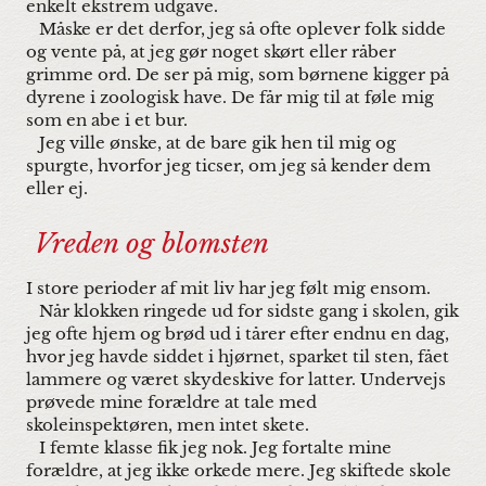
enkelt ekstrem udgave.
Måske er det derfor, jeg så ofte oplever folk sidde
og vente på, at jeg gør noget skørt eller råber
grimme ord. De ser på mig, som børnene kigger på
dyrene i zoologisk have. De får mig til at føle mig
som en abe i et bur.
Jeg ville ønske, at de bare gik hen til mig og
spurgte, hvorfor jeg ticser, om jeg så kender dem
eller ej.
Vreden og blomsten
I store perioder af mit liv har jeg følt mig ensom.
Når klokken ringede ud for sidste gang i skolen, gik
jeg ofte hjem og brød ud i tårer efter endnu en dag,
hvor jeg havde siddet i hjørnet, sparket til sten, fået
lammere og været skydeskive for latter. Undervejs
prøvede mine forældre at tale med
skoleinspektøren, men intet skete.
I femte klasse fik jeg nok. Jeg fortalte mine
forældre, at jeg ikke orkede mere. Jeg skiftede skole