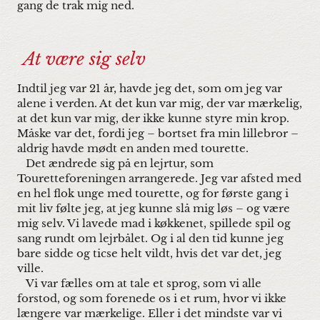
gang de trak mig ned.
At være sig selv
Indtil jeg var 21 år, havde jeg det, som om jeg var
alene i verden. At det kun var mig, der var mærkelig,
at det kun var mig, der ikke kunne styre min krop.
Måske var det, fordi jeg – bortset fra min lillebror –
aldrig havde mødt en anden med tourette.
Det ændrede sig på en lejrtur, som
Touretteforeningen arrangerede. Jeg var afsted med
en hel flok unge med tourette, og for første gang i
mit liv følte jeg, at jeg kunne slå mig løs – og være
mig selv. Vi lavede mad i køkkenet, spillede spil og
sang rundt om lejrbålet. Og i al den tid kunne jeg
bare sidde og ticse helt vildt, hvis det var det, jeg
ville.
Vi var fælles om at tale et sprog, som vi alle
forstod, og som forenede os i et rum, hvor vi ikke
længere var mærkelige. Eller i det mindste var vi