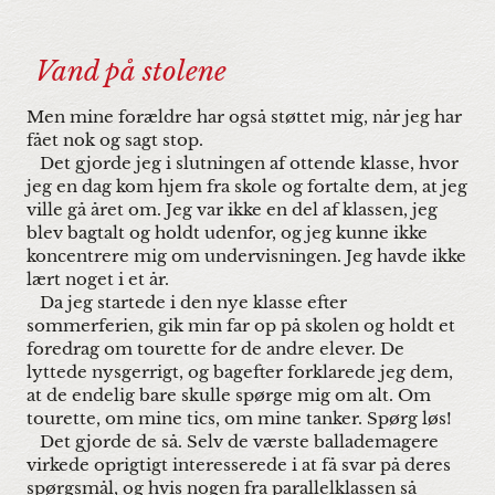
Vand på stolene
Men mine forældre har også støttet mig, når jeg har
fået nok og sagt stop.
Det gjorde jeg i slutningen af ottende klasse, hvor
jeg en dag kom hjem fra skole og fortalte dem, at jeg
ville gå året om. Jeg var ikke en del af klassen, jeg
blev bagtalt og holdt udenfor, og jeg kunne ikke
koncentrere mig om undervisningen. Jeg havde ikke
lært noget i et år.
Da jeg startede i den nye klasse efter
sommerferien, gik min far op på skolen og holdt et
foredrag om tourette for de andre elever. De
lyttede nysgerrigt, og bagefter forklarede jeg dem,
at de endelig bare skulle spørge mig om alt. Om
tourette, om mine tics, om mine tanker. Spørg løs!
Det gjorde de så. Selv de værste ballademagere
virkede oprigtigt interesserede i at få svar på deres
spørgsmål, og hvis nogen fra parallelklassen så