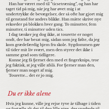
Han har været med til ”ticsetræning”, og han har
taget tid på mig, når jeg har øvet mig i at
undertrykke de bevægelser, der så ofte har gjort mig
til genstand for andres blikke. Han måtte skrive nye
rekorder på blokken hver gang. To minutter, fem
minutter, ti minutter uden tics.
I dag tænker jeg dog ikke, at tourette er noget
ondt, der har besat mig, sådan som jeg følte, da jeg
kom grædefærdig hjem fra skole. Sygdommen gør
til tider mit liv svært, men den styrer det ikke i
samme grad som tidligere.
Kunne jeg få fjernet den med et fingerknips, tror
jeg faktisk, at jeg ville afslå. For fjerner man den,
fjerner man noget af mig.
Tourette... det er jo mig.
Du er ikke alene
Hvis jeg kunne, ville jeg rejse tyve år tilbage i tiden
og fortælle alt det til den lille pige, der sparkede til