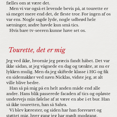
fælles om at være det.
Men vi var også et levende bevis på, at tourette er
så meget mere end det, de fleste tror. For ingen af os
var ens. Nogle sagde lyde, nogle udbrød hele
sætninger, andre havde kun små tics.
Hvis bare tv-seeren kunne have set os.
Tourette, det er mig
Jeg ved ikke, hvornår jeg præcis fandt håbet. Det var
ikke sådan, at jeg vågnede en dag og tænkte, at nu er
lykken mulig. Men da jeg skiftede klasse i HG og fik
en sidemakker ved navn Nicklas, vidste jeg, at alt
ville blive bedre.
Han så på mig på en helt anden måde end alle
andre. Hans blik passerede facaden af tics og opløste
undervejs min følelse af at være en abe i et bur. Han
så ikke touretten, han så Sahra.
Vi blev kærester, og siden har han forsvaret og
støttet mig, hver gang jeg har mødt modgang.