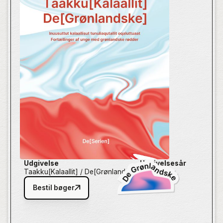
Deres perspektiver og erfaringer er ofte overset eller
underrepræsenterede, og derfor er det afgørende, at
de selv får mulighed for at definere kollektive
fortælling om, hvordan det er at være ung med
grønlandsk baggrund –
gennem deres individuelle
fortælling fortalt på deres egne præmisser.
Udgivelse
Udgivelsesår
Taakku[Kalaallit] / De[Grønlandske]
2025
Bestil bøger