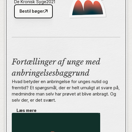
De Kronisk Syge
2021
Bestil bøger
Fortællinger af unge med
anbringelsesbaggrund
Hvad betyder en anbringelse for unges nutid og
fremtid? Et spørgsmål, der er helt umuligt at svare på,
medmindre man selv har prøvet at blive anbragt. Og
selv der, er det svært.
Læs mere
I De Anbragte fortæller unge om deres anbringelse i
barndommen og ungdommen. Levende og ærligt
beskriver de deres opvækst, mens de reflekterer
over, hvad anbringelsen har betydet for dem.