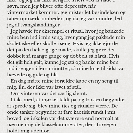
ikke, og jeg har ikke længere svært ved at falde i
søvn, men jeg bliver ofte depressiv, når
vintermørket kommer. Jeg mister let besindelsen og
taber opmærksomheden, og da jeg var mindre, led
jeg af tvangshandlinger.
Jeg havde for eksempel et ritual, hvor jeg bankede
mine ben ind i min seng, hver gang jeg pakkede min
skoletaske eller skulle i seng. Hvis jeg ikke gjorde
det på den helt rigtige måde, skulle jeg gøre det
dobbelt så mange gange og dobbelt så hårdt. Hvis
det gik helt galt, kunne jeg stå og banke mine ben
ind i sengen i fem minutter, så mine knæ til sidst var
hævede og gule og blå.
En dag måtte mine forældre købe en ny seng til
mig. Én, der ikke var lavet af stål.
Om vinteren var det særlig slemt.
I takt med, at mørket faldt på, og frosten begyndte
at sprede sig, blev mine tics og ritualer værre. De
onde tanker begyndte at fare kaotisk rundt i mit
hoved, og i skolen var det sværere end normalt at
nærme mig de klassekammerater, der i forvejen
holdt mig udenfor.