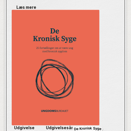
Læs mere
I De Kronisk Syge møder du unge med kronisk
sygdom. De fortæller om deres liv med alle de
spørgsmål, som sygdommen rejser. Hver og én
udgør deres personlige fortællinger unikke
vidnesbyrd, der kan gøre Danmarks sundhedsvæsen,
uddannelsessystem og alle os andre klogere på,
hvordan man skaber det bedste samfund for unge
med kronisk sygdom.
”Det kan give dig et andet perspektiv på, hvordan det
er at være det her menneske: Hvordan er det at være
dig? For du er ikke bare et tal i en bog eller en
sygdom på en liste. Du er et menneske, der har en
historie og en fed energi.” - Skrivemakker
Udgivelse
Udgivelsesår