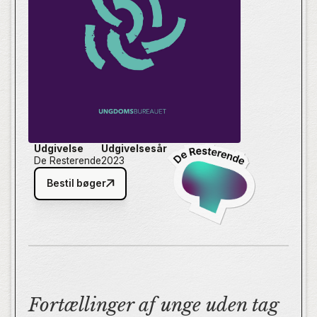
sig ind i unges virkelighed, så man faktisk forstår,
hvad det er, man forsøger at løse.
Udgivelse
Udgivelsesår
De Resterende
2023
Bestil bøger
Fortællinger af unge uden tag