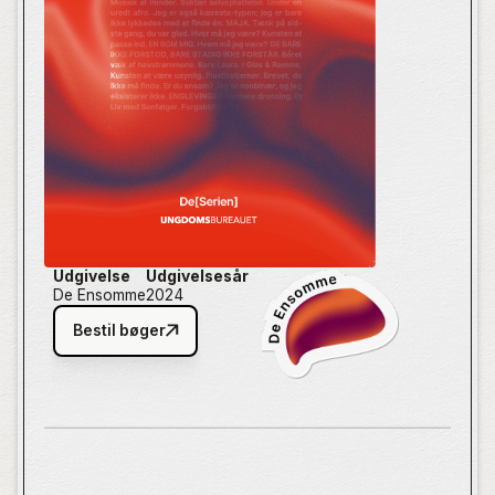
Udgivelse
Udgivelsesår
De Ensomme
2024
Bestil bøger