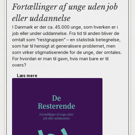
Fortællinger af unge uden job
eller uddannelse
I Danmark er der ca. 45.000 unge, som hverken er i
job eller under uddannelse. Fra tid til anden bliver de
omtalt som “restgruppen” – en statistisk betegnelse,
som har til hensigt at generalisere problemet, men
som virker stigmatiserende for de unge, der omtales.
For hvordan er man til gavn, hvis man bare er til
overs?
Læs mere
I De Resterende fortæller unge, hvordan de oplever
at være uden for uddannelse og arbejde. Med hudløs
ærlighed tager de os med til møder med kommunen,
indvier os i det svære parforhold, åbner døren til
psykiatrien og deler deres tanker og erfaringer med
det danske uddannelsessystem og arbejdsmarked.
Det er vigtigt, at der er fokus på at løse de problemer,
som forfatterne i denne bog taler om. Men hvis
problemerne reelt skal løses, er man nødt til at sætte