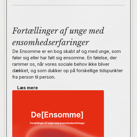
Fortællinger af unge med
ensomhedserfaringer
De Ensomme er en bog skabt af og med unge, som
føler sig eller har følt sig ensomme. En følelse, der
rammer os, når vores sociale behov ikke bliver
dækket, og som dukker op på forskellige tidspunkter
fra person til person.
Læs mere
I Danmark er der mange unge, der føler sig langvarigt
ensomme. Der er så mange, at der er tale om et
kendetegn ved den nuværende ungdomsgeneration,
der går på tværs af aldersgrupper i ungdommen.
Derfor har vi bedt en række unge om at sætte ord på
den ensomhed, de har følt. Det er der kommet 22
vigtige og personlige fortællinger ud af.