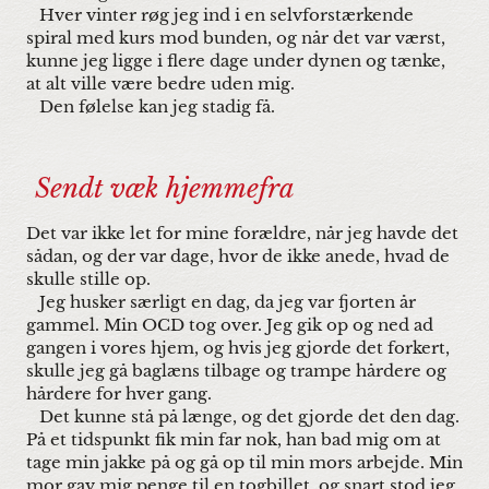
Hver vinter røg jeg ind i en selvforstærkende
spiral med kurs mod bunden, og når det var værst,
kunne jeg ligge i flere dage under dynen og tænke,
at alt ville være bedre uden mig.
Den følelse kan jeg stadig få.
Sendt væk hjemmefra
Det var ikke let for mine forældre, når jeg havde det
sådan, og der var dage, hvor de ikke anede, hvad de
skulle stille op.
Jeg husker særligt en dag, da jeg var fjorten år
gammel. Min OCD tog over. Jeg gik op og ned ad
gangen i vores hjem, og hvis jeg gjorde det forkert,
skulle jeg gå baglæns tilbage og trampe hårdere og
hårdere for hver gang.
Det kunne stå på længe, og det gjorde det den dag.
På et tidspunkt fik min far nok, han bad mig om at
tage min jakke på og gå op til min mors arbejde. Min
mor gav mig penge til en togbillet, og snart stod jeg