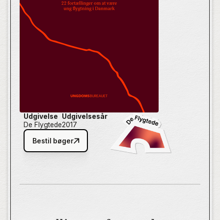
en bedre tilværelse end den, de er flygtet fra. Bogen
er først og fremmest en række individuelle
fortællinger, men det er – i sagens natur – også en
bog om flygtningesituation i den tid, hvor den blev
skrevet. Og om den i dag.
Udgivelse
Udgivelsesår
De Flygtede
2017
Bestil bøger