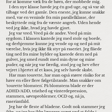
for at komme væk fra de børn, der mobbede mig.
I den nye klasse havde jeg én god uge, og så var alt
tilbage ved det gamle. Den eneste, jeg kunne snakke
med, var en veninde fra min parallelklasse, der
beskyttede mig fra de værste angreb. Uden hende
ved jeg ikke, hvad jeg havde gjort.
Jeg var vred. Vred på de andre. Vred på min
sygdom. I klassen kastede jeg med stole og borde,
og derhjemme kunne jeg vende op og ned på mit
værelse, hvis jeg ikke fik styr på raseriet. Jeg flåede
ting ned fra mine hylder og kastede dem ned på
gulvet, jeg smed rundt med min dyne og mine
puder, og når jeg var færdig, stod jeg og hev efter
vejret i hjertet af et kaos, jeg selv havde skabt.
Har man tourette, har man også større risiko for at
have en eller flere følgetilstande. Man snakker om
'tourette blomsten'. På blomstens blade er der
ADHD/ADD, tristhed og vinterdepression,
stammen, søvnproblemer, OCD og, nå ja,
raserianfald.
Jeg har de fleste af bladene. Godt nok stammer jeg