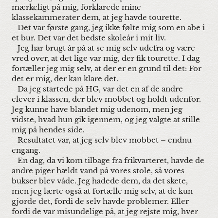
mærkeligt på mig, forklarede mine
klassekammerater dem, at jeg havde tourette.
Det var første gang, jeg ikke følte mig som en abe i
et bur. Det var det bedste skoleår i mit liv.
Jeg har brugt år på at se mig selv udefra og være
vred over, at det lige var mig, der fik tourette. I dag
fortæller jeg mig selv, at der er en grund til det: For
det er mig, der kan klare det.
Da jeg startede på HG, var det en af de andre
elever i klassen, der blev mobbet og holdt udenfor.
Jeg kunne have blandet mig udenom, men jeg
vidste, hvad hun gik igennem, og jeg valgte at stille
mig på hendes side.
Resultatet var, at jeg selv blev mobbet – endnu
engang.
En dag, da vi kom tilbage fra frikvarteret, havde de
andre piger hældt vand på vores stole, så vores
bukser blev våde. Jeg hadede dem, da det skete,
men jeg lærte også at fortælle mig selv, at de kun
gjorde det, fordi de selv havde problemer. Eller
fordi de var misundelige på, at jeg rejste mig, hver