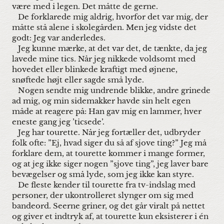
være med i legen. Det måtte de gerne.
De forklarede mig aldrig, hvorfor det var mig, der
måtte stå alene i skolegården. Men jeg vidste det
godt: Jeg var anderledes.
Jeg kunne mærke, at det var det, de tænkte, da jeg
lavede mine tics. Når jeg nikkede voldsomt med
hovedet eller blinkede kraftigt med øjnene,
snøftede højt eller sagde små lyde.
Nogen sendte mig undrende blikke, andre grinede
ad mig, og min sidemakker havde sin helt egen
måde at reagere på: Han gav mig en lammer, hver
eneste gang jeg ’ticsede’.
Jeg har tourette. Når jeg fortæller det, udbryder
folk ofte: ”Ej, hvad siger du så af sjove ting?” Jeg må
forklare dem, at tourette kommer i mange former,
og at jeg ikke siger nogen ”sjove ting”, jeg laver bare
bevægelser og små lyde, som jeg ikke kan styre.
De fleste kender til tourette fra tv-indslag med
personer, der ukontrolleret slynger om sig med
bandeord. Seerne griner, og det går viralt på nettet
og giver et indtryk af, at tourette kun eksisterer i én