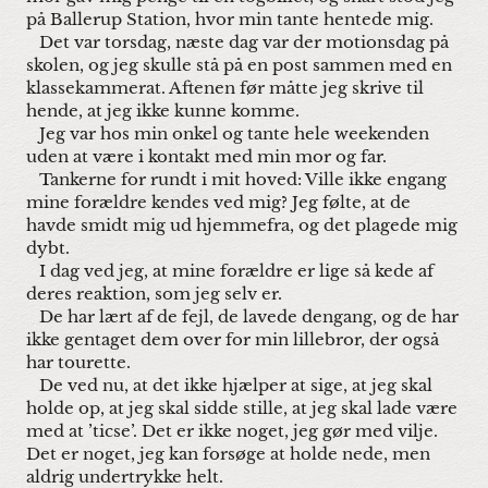
på Ballerup Station, hvor min tante hentede mig.
Det var torsdag, næste dag var der motionsdag på
skolen, og jeg skulle stå på en post sammen med en
klassekammerat. Aftenen før måtte jeg skrive til
hende, at jeg ikke kunne komme.
Jeg var hos min onkel og tante hele weekenden
uden at være i kontakt med min mor og far.
Tankerne for rundt i mit hoved: Ville ikke engang
mine forældre kendes ved mig? Jeg følte, at de
havde smidt mig ud hjemmefra, og det plagede mig
dybt.
I dag ved jeg, at mine forældre er lige så kede af
deres reaktion, som jeg selv er.
De har lært af de fejl, de lavede dengang, og de har
ikke gentaget dem over for min lillebror, der også
har tourette.
De ved nu, at det ikke hjælper at sige, at jeg skal
holde op, at jeg skal sidde stille, at jeg skal lade være
med at ’ticse’. Det er ikke noget, jeg gør med vilje.
Det er noget, jeg kan forsøge at holde nede, men
aldrig undertrykke helt.