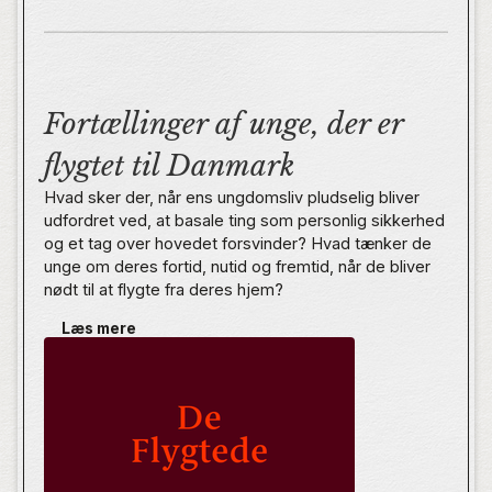
Fortællinger af unge, der er
flygtet til Danmark
Hvad sker der, når ens ungdomsliv pludselig bliver
udfordret ved, at basale ting som personlig sikkerhed
og et tag over hovedet forsvinder? Hvad tænker de
unge om deres fortid, nutid og fremtid, når de bliver
nødt til at flygte fra deres hjem?
Læs mere
I 2015 søgte flere end to millioner mennesker asyl i
Europa – flere end tre gange så mange som året før.
Det har påvirket indbyggerne i Europa og er også
grundlaget for en lang række forestillinger og
fordomme om flygtninge.
De Flygtede er barske og bevægende fortællinger
om unges ukuelige tro på fremtiden, og om at skabe