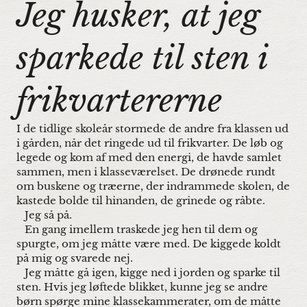
Jeg husker, at jeg 
sparkede til sten i 
frikvartererne
I de tidlige skoleår stormede de andre fra klassen ud
i gården, når det ringede ud til frikvarter. De løb og
legede og kom af med den energi, de havde samlet
sammen, men i klasseværelset. De drønede rundt
om buskene og træerne, der indrammede skolen, de
kastede bolde til hinanden, de grinede og råbte.
Jeg så på.
En gang imellem traskede jeg hen til dem og
spurgte, om jeg måtte være med. De kiggede koldt
på mig og svarede nej.
Jeg måtte gå igen, kigge ned i jorden og sparke til
sten. Hvis jeg løftede blikket, kunne jeg se andre
børn spørge mine klassekammerater, om de måtte