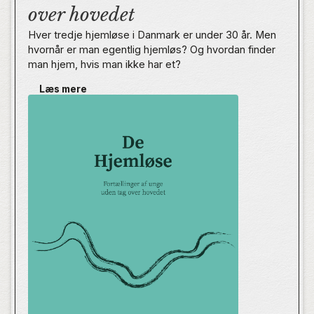
over hovedet
Hver tredje hjemløse i Danmark er under 30 år. Men
hvornår er man egentlig hjemløs? Og hvordan finder
man hjem, hvis man ikke har et?
Læs mere
De Hjemløse er en række historier fortalt af unge, der
har oplevet hjemløshed. Her beskriver de, hvordan
det er at gå igennem ungdommen med hjemløsheden
på ryggen. Vi er med på arbejdspladsen,
uddannelsesstedet, hos kommunen, i parforholdet,
psykiatrien og misbruget. Men vi er også med i livet
efter hjemløsheden, i kritikken af det samfund, som
skulle have hjulpet, og i forventningerne til fremtiden.
Fortællingerne i De Hjemløse viser, at der er mange
måder at være hjemløs på, når man er ung. De åbner
øjnene for en side af sagen, du måske ikke var
bekendt med, ikke kendte omfanget af, eller hvis
spor du ikke har bidt mærke i før.