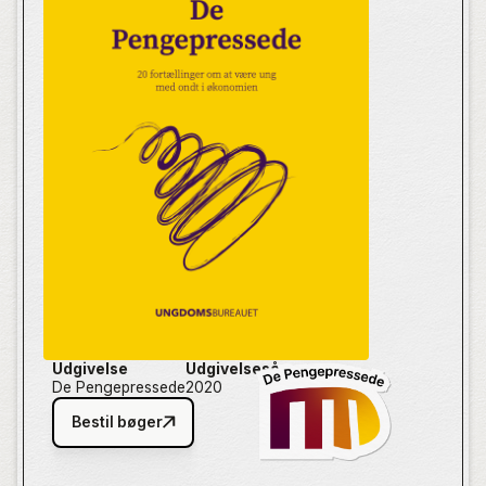
Udgivelse
Udgivelsesår
De Pengepressede
2020
Bestil bøger