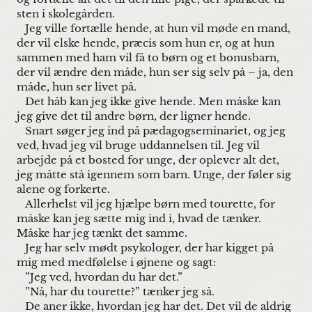
sten i skolegården.
Jeg ville fortælle hende, at hun vil møde en mand,
der vil elske hende, præcis som hun er, og at hun
sammen med ham vil få to børn og et bonusbarn,
der vil ændre den måde, hun ser sig selv på – ja, den
måde, hun ser livet på.
Det håb kan jeg ikke give hende. Men måske kan
jeg give det til andre børn, der ligner hende.
Snart søger jeg ind på pædagogseminariet, og jeg
ved, hvad jeg vil bruge uddannelsen til. Jeg vil
arbejde på et bosted for unge, der oplever alt det,
jeg måtte stå igennem som barn. Unge, der føler sig
alene og forkerte.
Allerhelst vil jeg hjælpe børn med tourette, for
måske kan jeg sætte mig ind i, hvad de tænker.
Måske har jeg tænkt det samme.
Jeg har selv mødt psykologer, der har kigget på
mig med medfølelse i øjnene og sagt:
”Jeg ved, hvordan du har det.”
”Nå, har du tourette?” tænker jeg så.
De aner ikke, hvordan jeg har det. Det vil de aldrig